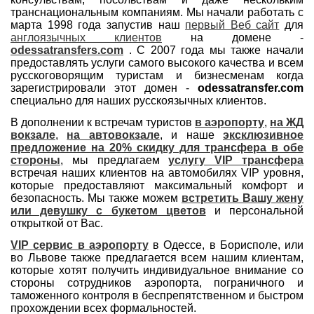
транснациональным компаниям. Мы начали работать с
марта 1998 года запустив наш
первый Веб сайт
для
англоязычных клиентов
на домене -
odessatransfers.com
. С 2007 года мы также начали
предоставлять услуги самого высокого качества и всем
русскоговорящим туристам и бизнесменам когда
зарегистрировали этот домен -
odessatransfer.com
специально для наших русскоязычных клиентов.
В дополнении к встречам туристов
в аэропорту
,
на ЖД
вокзале
,
на автовокзале
, и наше
эксклюзивное
предложение на 20% скидку для трансфера в обе
стороны
, мы предлагаем
услугу VIP трансфера
встречая наших клиентов на автомобилях VIP уровня,
которые предоставляют максимальный комфорт и
безопасность. Мы также можем
встретить Вашу жену
или девушку с букетом цветов
и персональной
открыткой от Вас.
VIP сервис в аэропорту
в Одессе, в Борисполе, или
во Львове также предлагается всем нашим клиентам,
которые хотят получить индивидуальное внимание со
стороны сотрудников аэропорта, пограничного и
таможенного контроля в беспрепятственном и быстром
прохождении всех формальностей.