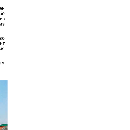
ен
ибо
из
из
во
нт
мя
ым