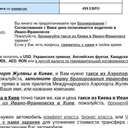
овск
на
минивэне
499 ЕВРО
Вы ничего не предоплачиваете при
бронировании
!
Согласованная с Вами цена оплачивается водителю в
Ивано-Франковске
Пожалуйста,
бронируйте такси из Киева в Ивано-Франковск
заранее !
Если у Вас есть вопросы,
свяжитесь с нами
в любое время
е оплатить в
USD
,
Украинских гривнах
,
Английских фунтах
,
Канадски
MDL
,
AED
,
RON
или
в другой валюте по предварительной договоренност
порт Жуляны в Киеве
, и Вам нужно
такси из Аэропор
пожалуйста,
заполните
форму бронирования трансфе
с прямо в зале прилетов Международного Аэропорта Жуля
о Ваше имя, или название компании.
а в Киев
точно такая же, как и цена
такси из Киева в Иван
и из Ивано-Франковска в Киев
, пожалуйста,
бронируй
 нужен автомобиль
комфорт класса
,
бизнес класса
, или
V
 с нами заранее
для уточнения стоимости трансфера
тересующем Вас автомобиле.