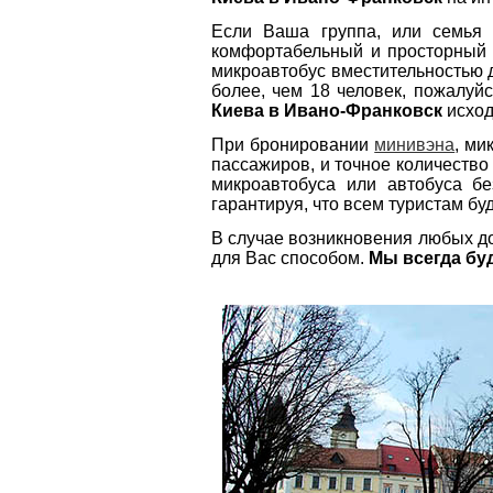
Если Ваша группа, или семья 
комфортабельный и просторны
микроавтобус вместительностью д
более, чем 18 человек, пожалуй
Киева в Ивано-Франковск
исход
При бронировании
минивэна
, ми
пассажиров, и точное количеств
микроавтобуса или автобуса б
гарантируя, что всем туристам б
В случае возникновения любых д
для Вас способом.
Мы всегда бу