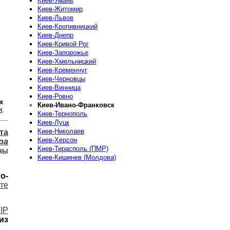
Киев-Умань
Киев-Житомир
Киев-Львов
Киев-Кропивницкий
Киев-Днепр
Киев-Кривой Рог
Киев-Запорожье
Киев-Хмельницкий
Киев-Кременчуг
Киев-Черновцы
Киев-Винница
Киев-Ровно
х
Киев-Ивано-Франковск
и
.
Киев-Тернополь
Киев-Луцк
Киев-Николаев
та
Киев-Херсон
ра
Киев-Тирасполь (ПМР)
ны
Киев-Кишинев (Молдова)
о-
те
IP
из