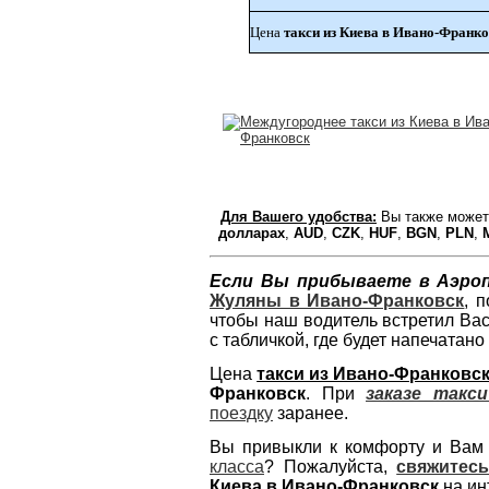
Цена
такси из Киева в Ивано-Франк
Для Вашего удобства:
Вы также может
долларах
,
AUD
,
CZK
,
HUF
,
BGN
,
PLN
,
Если Вы прибываете в Аэро
Жуляны в Ивано-Франковск
, 
чтобы наш водитель встретил Ва
с табличкой, где будет напечатан
Цена
такси из Ивано-Франковск
Франковск
. При
заказе такс
поездку
заранее.
Вы привыкли к комфорту и Вам
класса
? Пожалуйста,
свяжитесь
Киева в Ивано-Франковск
на ин