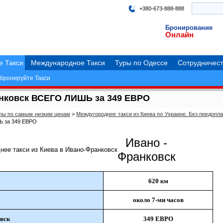
+380-673-888-888
Бронирование
Онлайн
е Такси
Международное Такси
Туры по Одессе
Сотрудничест
бронируйте Такси
анковск ВСЕГО ЛИШЬ за 349 ЕВРО
еры по самым низким ценам
>
Междугороднее такси из Киева по Украине. Без предопла
Ь за 349 ЕВРО
Ивано -
Франковск
620 км
около 7-ми часов
овск
349 ЕВРО