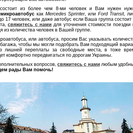
состоит из более чем 8-ми человек и Вам нужен нуж
й
микроавтобус
как
Mercedes Sprinter
, или
Ford Transit
, л
о 17 человек, или даже автобус если Ваша группа состоит 
ста,
свяжитесь с нами
для уточнения стоимости поездки
я из количества человек в Вашей группе.
кроавтобуса, или автобуса, просим Вас указывать количест
о багажа, чтобы мы могли подобрать Вам подходящий вариа
ез лишней переплаты за свободные места, в тоже вре
удет комфортно передвигаться по дорогам Украины.
ополнительных вопросов,
свяжитесь с нами
любым удобн
дем рады Вам помочь!