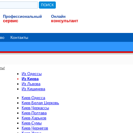
Профессиональный
Онлайн
сервис
консультант
во
Контакты
ты!
Из Одессы
Из Киева
Из Львова
Из Кишинева
Киев-Одесса
Киев-Белая Церковь
Киев-Черкассы
Киев-Полтава
Киев-Харьков
Киев-Сумы
Киев-Чернигов