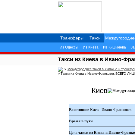
Трансферы
Такси
Междугородне
Из Одессы
Из Киева
Из Кишинева
За
Такси из Киева в Ивано-Фр
>
Междугороднее такси в Украине и трансф
>
Такси из Киева в Ивано-Франковск ВСЕГО ЛИШ
Киев
Расстояние
Киев - Ивано-Франковск
Время в пути
Цена
такси из Киева в Ивано-Франк