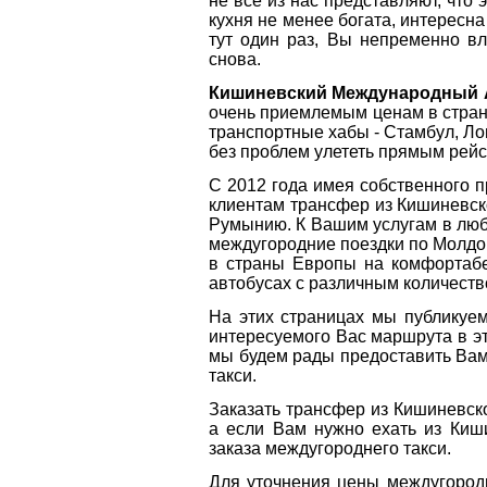
не все из нас представляют, что 
кухня не менее богата, интересна
тут один раз, Вы непременно вл
снова.
Кишиневский Международный 
очень приемлемым ценам в стран
транспортные хабы - Стамбул, Ло
без проблем улететь прямым рей
С 2012 года имея собственного 
клиентам трансфер из Кишиневско
Румынию. К Вашим услугам в любо
междугородние поездки по Молдов
в страны Европы на комфортабе
автобусах с различным количеств
На этих страницах мы публикуе
интересуемого Вас маршрута в э
мы будем рады предоставить Вам
такси.
Заказать трансфер из Кишиневск
а если Вам нужно ехать из Киш
заказа междугороднего такси.
Для уточнения цены междугород