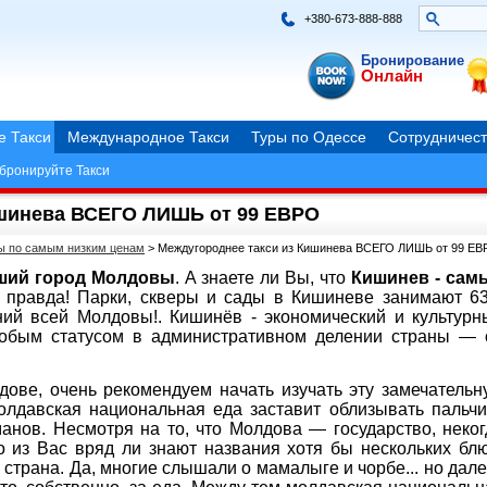
+380-673-888-888
Бронирование
Онлайн
е Такси
Международное Такси
Туры по Одессе
Сотрудничест
бронируйте Такси
ишинева ВСЕГО ЛИШЬ от 99 ЕВРО
ры по самым низким ценам
>
Междугороднее такси из Кишинева ВСЕГО ЛИШЬ от 99 Е
ший город Молдовы
. А знаете ли Вы, что
Кишинев - сам
правда! Парки, скверы и сады в Кишиневе занимают 6
ий всей Молдовы!. Кишинёв - экономический и культурн
обым статусом в административном делении страны — 
ове, очень рекомендуем начать изучать эту замечательн
олдавская национальная еда заставит облизывать пальчи
нов. Несмотря на то, что Молдова — государство, неког
 из Вас вряд ли знают названия хотя бы нескольких блю
страна. Да, многие слышали о мамалыге и чорбе... но дале