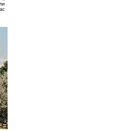
ли
ас