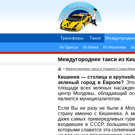
Трансферы
Такси
Междугородне
Из Одессы
Из Киева
Из Кишинева
За
Междугороднее такси из К
>
Междугороднее такси в Украине и трансфе
Кишинев — столица и крупней
зеленый город в Европе?
Это 
площади всех зеленых насажден
центр Молдовы, обладающий ос
является муниципалитетом.
Если Вы ни разу не были в Молд
страну именно с Кишинева. А м
даже самых привередливых гурма
входившее в СССР, большинство
которыми славится эта солнечная 