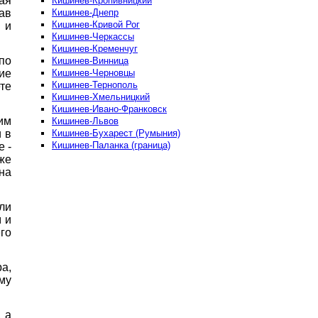
ая
Кишинев-Кропивницкий
Кишинев-Днепр
ав
Кишинев-Кривой Рог
 и
Кишинев-Черкассы
Кишинев-Кременчуг
по
Кишинев-Винница
Кишинев-Черновцы
ие
Кишинев-Тернополь
те
Кишинев-Хмельницкий
Кишинев-Ивано-Франковск
им
Кишинев-Львов
Кишинев-Бухарест (Румыния)
 в
Кишинев-Паланка (граница)
 -
же
на
ли
 и
го
а,
му
 а