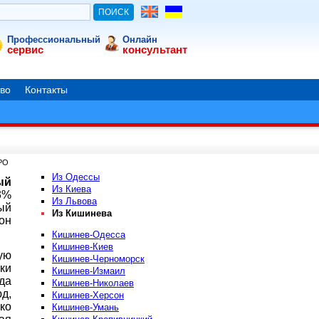
Профессиональный
Онлайн
сервис
консультант
во
Контакты
ВРО
Из Одессы
ый
Из Киева
3%
Из Львова
ый
Из Кишинева
он
Кишинев-Одесса
Кишинев-Киев
ую
Кишинев-Черноморск
ки
Кишинев-Измаил
да
Кишинев-Николаев
д,
Кишинев-Херсон
ко
Кишинев-Умань