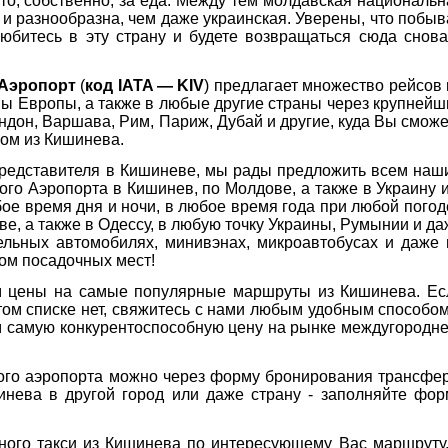
это, собственно, за еда. Между тем молдавская национальн
 и разнообразна, чем даже украинская. Уверены, что побыв
юбитесь в эту страну и будете возвращаться сюда снова
Аэропорт
(
код IATA — KIV
) предлагает множество рейсов 
ы Европы, а также в любые другие страны через крупнейш
ндон, Варшава, Рим, Париж, Дубай и другие, куда Вы сможе
сом из Кишинева.
представителя в Кишиневе, мы рады предложить всем наш
го Аэропорта в Кишинев, по Молдове, а также в Украину и
е время дня и ночи, в любое время года при любой погоде
е, а также в Одессу, в любую точку Украины, Румынии и да
льных автомобилях, минивэнах, микроавтобусах и даже 
ом посадочных мест!
м цены на самые популярные маршруты из Кишинева. Ес
том списке нет, свяжитесь с нами любым удобным способом
 самую конкурентоспособную цену на рынке междугородне
ого аэропорта можно через форму бронирования трансфер
инева в другой город или даже страну - заполняйте фор
ного такси из Кишинева по интересующему Вас маршруту,