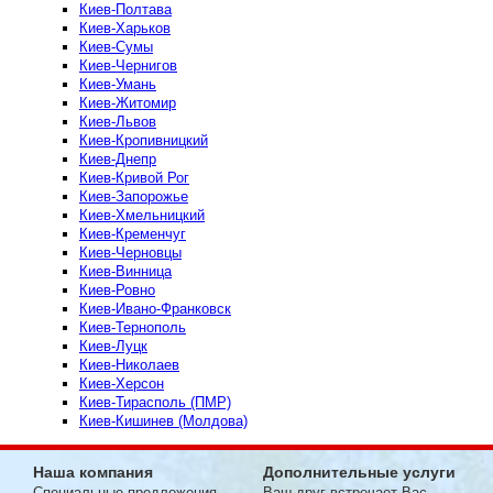
Киев-Полтава
Киев-Харьков
Киев-Сумы
Киев-Чернигов
Киев-Умань
Киев-Житомир
Киев-Львов
Киев-Кропивницкий
Киев-Днепр
Киев-Кривой Рог
Киев-Запорожье
Киев-Хмельницкий
Киев-Кременчуг
Киев-Черновцы
Киев-Винница
Киев-Ровно
Киев-Ивано-Франковск
Киев-Тернополь
Киев-Луцк
Киев-Николаев
Киев-Херсон
Киев-Тирасполь (ПМР)
Киев-Кишинев (Молдова)
Наша компания
Дополнительные услуги
Специальные предложения
Ваш друг встречает Вас