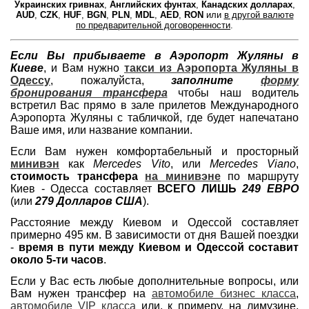
Украинских гривнах
,
Английских фунтах
,
Канадских долларах
,
AUD
,
CZK
,
HUF
,
BGN
,
PLN
,
MDL
,
AED
,
RON
или
в другой валюте
по предварительной договоренности
.
Если Вы прибываете в Аэропорт Жуляны в
Киеве
, и Вам нужно
такси из Аэропорта Жуляны в
Одессу
, пожалуйста,
заполните
форму
бронирования трансфера
чтобы наш водитель
встретил Вас прямо в зале прилетов Международного
Аэропорта Жуляны с табличкой, где будет напечатано
Ваше имя, или название компании.
Если Вам нужен комфортабельный и просторный
минивэн
как
Mercedes Vito
, или
Mercedes Viano
,
стоимость трансфера
на минивэне
по маршруту
Киев - Одесса составляет
ВСЕГО ЛИШЬ
249 ЕВРО
(или
279 Долларов США
).
Расстояние между Киевом и Одессой составляет
примерно 495 км. В зависимости от дня Вашей поездки
-
время в пути между Киевом и Одессой составит
около 5-ти часов
.
Если у Вас есть любые дополнительные вопросы, или
Вам нужен трансфер на
автомобиле бизнес класса
,
автомобиле VIP класса
или, к примеру, на лимузине,