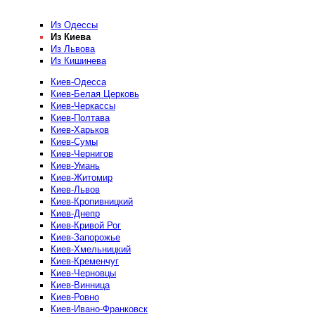
Из Одессы
Из Киева
Из Львова
Из Кишинева
Киев-Одесса
Киев-Белая Церковь
Киев-Черкассы
Киев-Полтава
Киев-Харьков
Киев-Сумы
Киев-Чернигов
Киев-Умань
Киев-Житомир
Киев-Львов
Киев-Кропивницкий
Киев-Днепр
Киев-Кривой Рог
Киев-Запорожье
Киев-Хмельницкий
Киев-Кременчуг
Киев-Черновцы
Киев-Винница
Киев-Ровно
Киев-Ивано-Франковск