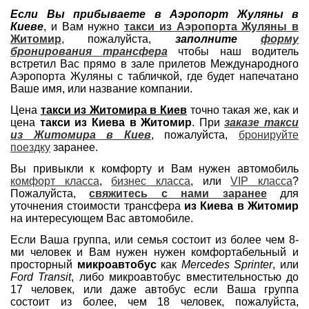
Если Вы прибываете в Аэропорт Жуляны в
Киеве
, и Вам нужно
такси из Аэропорта Жуляны в
Житомир
, пожалуйста,
заполните
форму
бронирования трансфера
чтобы наш водитель
встретил Вас прямо в зале прилетов Международного
Аэропорта Жуляны с табличкой, где будет напечатано
Ваше имя, или название компании.
Цена
такси из Житомира в Киев
точно такая же, как и
цена
такси из Киева в Житомир
. При
заказе такси
из Житомира в Киев
, пожалуйста,
бронируйте
поездку
заранее.
Вы привыкли к комфорту и Вам нужен автомобиль
комфорт класса
,
бизнес класса
, или
VIP класса
?
Пожалуйста,
свяжитесь с нами заранее
для
уточнения стоимости трансфера
из Киева в Житомир
на интересующем Вас автомобиле.
Если Ваша группа, или семья состоит из более чем 8-
ми человек и Вам нужен нужен комфортабельный и
просторный
микроавтобус
как
Mercedes Sprinter
, или
Ford Transit
, либо микроавтобус вместительностью до
17 человек, или даже автобус если Ваша группа
состоит из более, чем 18 человек, пожалуйста,