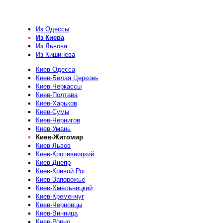
Из Одессы
Из Киева
Из Львова
Из Кишинева
Киев-Одесса
Киев-Белая Церковь
Киев-Черкассы
Киев-Полтава
Киев-Харьков
Киев-Сумы
Киев-Чернигов
Киев-Умань
Киев-Житомир
Киев-Львов
Киев-Кропивницкий
Киев-Днепр
Киев-Кривой Рог
Киев-Запорожье
Киев-Хмельницкий
Киев-Кременчуг
Киев-Черновцы
Киев-Винница
Киев-Ровно