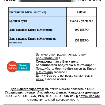
Расстояние
Киев - Житомир
150 км
Время в пути
около 2-ух часов
Цена
такси из Киева в Житомир
109 ЕВРО
Цена
такси из Киева в Житомир
на
159 ЕВРО
минивэне
Вы ничего не предоплачиваете при
бронировании
!
Согласованная с Вами цена
оплачивается водителю в Житомире !
Пожалуйста,
бронируйте такси из Киева
в Житомир
заранее !
Если у Вас есть вопросы,
свяжитесь с
нами
в любое время
Для Вашего удобства:
Вы также можете оплатить в
USD
,
Украинских гривнах
,
Английских фунтах
,
Канадских долларах
,
AUD
,
CZK
,
HUF
,
BGN
,
PLN
,
MDL
,
AED
,
RON
или
в другой валюте
по предварительной договоренности
.