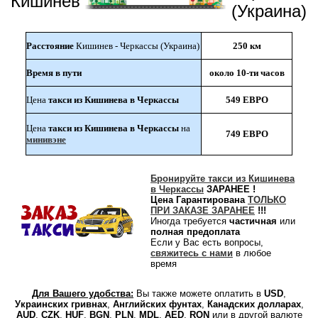
Кишинев
(Украина)
Расстояние
Кишинев - Черкассы (Украина)
250 км
Время в пути
около 10-ти часов
Цена
такси из Кишинева в Черкассы
549 ЕВРО
Цена
такси из Кишинева в Черкассы
на
749 ЕВРО
минивэне
Бронируйте такси из Кишинева
в Черкассы
ЗАРАНЕЕ !
Цена Гарантирована
ТОЛЬКО
ПРИ ЗАКАЗЕ ЗАРАНЕЕ
!!!
Иногда требуется
частичная
или
полная предоплата
Если у Вас есть вопросы,
свяжитесь с нами
в любое
время
Для Вашего удобства:
Вы также можете оплатить в
USD
,
Украинских гривнах
,
Английских фунтах
,
Канадских долларах
,
AUD
,
CZK
,
HUF
,
BGN
,
PLN
,
MDL
,
AED
,
RON
или
в другой валюте