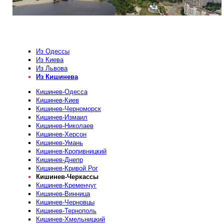
Из Одессы
Из Киева
Из Львова
Из Кишинева
Кишинев-Одесса
Кишинев-Киев
Кишинев-Черноморск
Кишинев-Измаил
Кишинев-Николаев
Кишинев-Херсон
Кишинев-Умань
Кишинев-Кропивницкий
Кишинев-Днепр
Кишинев-Кривой Рог
Кишинев-Черкассы
Кишинев-Кременчуг
Кишинев-Винница
Кишинев-Черновцы
Кишинев-Тернополь
Кишинев-Хмельницкий