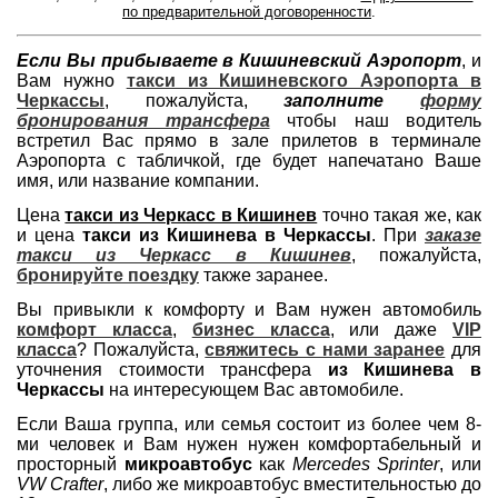
по предварительной договоренности
.
Если Вы прибываете в Кишиневский Аэропорт
, и
Вам нужно
такси из Кишиневского Аэропорта в
Черкассы
, пожалуйста,
заполните
форму
бронирования трансфера
чтобы наш водитель
встретил Вас прямо в зале прилетов в терминале
Аэропорта с табличкой, где будет напечатано Ваше
имя, или название компании.
Цена
такси из Черкасс в Кишинев
точно такая же, как
и цена
такси из Кишинева в Черкассы
. При
заказе
такси из Черкасс в Кишинев
, пожалуйста,
бронируйте поездку
также заранее.
Вы привыкли к комфорту и Вам нужен автомобиль
комфорт класса
,
бизнес класса
, или даже
VIP
класса
? Пожалуйста,
свяжитесь с нами заранее
для
уточнения стоимости трансфера
из Кишинева в
Черкассы
на интересующем Вас автомобиле.
Если Ваша группа, или семья состоит из более чем 8-
ми человек и Вам нужен нужен комфортабельный и
просторный
микроавтобус
как
Mercedes Sprinter
, или
VW Crafter
, либо же микроавтобус вместительностью до