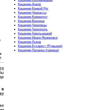
Кишинев-Кропивницкий
Кишинев-Днепр
Кишинев-Кривой Рог
Кишинев-Черкассы
Кишинев-Кременчуг
Кишинев-Винница
Кишинев-Черновцы
Кишинев-Тернополь
Кишинев-Хмельницкий
Кишинев-Ивано-Франковск
я
Кишинев-Львов
Кишинев-Бухарест (Румыния)
Кишинев-Паланка (граница)
х
и
.
го
бы
де
 в
ку
аже
из