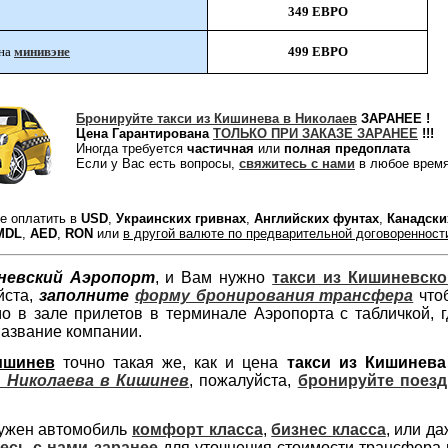
349 ЕВРО
499 ЕВРО
на
минивэне
Бронируйте такси из Кишинева в Николаев
ЗАРАНЕЕ !
Цена Гарантирована
ТОЛЬКО ПРИ ЗАКАЗЕ ЗАРАНЕЕ
!!!
Иногда требуется
частичная
или
полная предоплата
Если у Вас есть вопросы,
свяжитесь с нами
в любое врем
е оплатить в
USD
,
Украинских гривнах
,
Английских фунтах
,
Канадски
MDL
,
AED
,
RON
или
в другой валюте по предварительной договоренност
невский Аэропорт
, и Вам нужно
такси из Кишиневско
йста,
заполните
форму бронирования трансфера
что
о в зале прилетов в терминале Аэропорта с табличкой, г
название компании.
ишинев
точно такая же, как и цена
такси из Кишинева
з Николаева в Кишинев
, пожалуйста,
бронируйте поезд
нужен автомобиль
комфорт класса
,
бизнес класса
, или д
есь с нами заранее
для уточнения стоимости трансфера