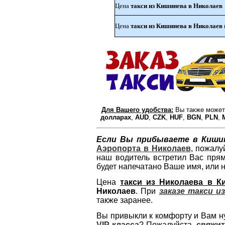
Цена
такси из Кишинева в Николаев
Цена
такси из Кишинева в Николаев
Для Вашего удобства:
Вы также может
долларах
,
AUD
,
CZK
,
HUF
,
BGN
,
PLN
,
Если Вы прибываете в Киши
Аэропорта в Николаев
, пожалу
наш водитель встретил Вас прям
будет напечатано Ваше имя, или 
Цена
такси из Николаева в К
Николаев
. При
заказе такси и
также заранее.
Вы привыкли к комфорту и Вам 
VIP класса
? Пожалуйста,
свяжит