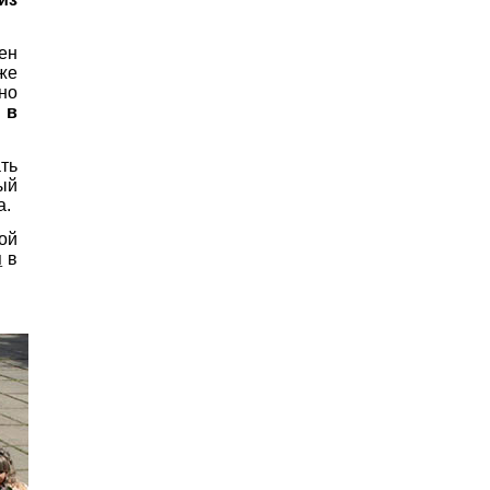
ен
 же
но
 в
ть
ый
а.
ой
и
в