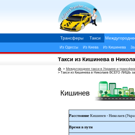
Трансферы
Такси
Междугородне
Из Одессы
Из Киева
Из Кишинева
За
Такси из Кишинева в Никол
>
Междугороднее такси в Украине и трансфе
>
Такси из Кишинева в Николаев ВСЕГО ЛИШЬ з
Кишинев
Расстояние
Кишинев - Николаев (Укра
Время в пути