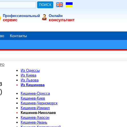
Профессиональный
Онлайн
сервис
консультант
во
Контакты
ВРО
Из Одессы
Из Киева
Из Львова
в
Из Кишинева
)
Кишинев-Одесса
Кишинев-Киев
Кишинев-Черноморск
Кишинев-Измаил
Кишинев-Николаев
Кишинев-Херсон
Кишинев-Умань