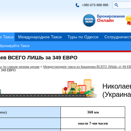
+380-673-888-888
Бронирование
Онлайн
е Такси
Международное Такси
Туры по Одессе
Сотрудничест
бронируйте Такси
аев ВСЕГО ЛИШЬ за 349 ЕВРО
ры по самым низким ценам
>
Междугороднее такси из Кишинева ВСЕГО ЛИШЬ от 99 Е
а 349 ЕВРО
Николае
(Украина
ина)
360 км
около 7-ми часов