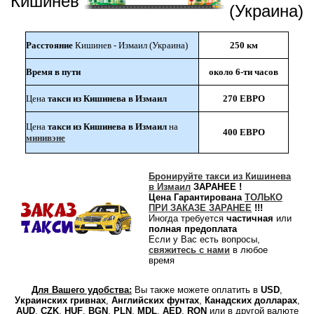
Кишинев
(Украина)
Расстояние
Кишинев - Измаил (Украина)
250 км
Время в пути
около 6-ти часов
Цена
такси из Кишинева в Измаил
270 ЕВРО
Цена
такси из Кишинева в Измаил
на
400 ЕВРО
минивэне
Бронируйте такси из Кишинева
в Измаил
ЗАРАНЕЕ !
Цена Гарантирована
ТОЛЬКО
ПРИ ЗАКАЗЕ ЗАРАНЕЕ
!!!
Иногда требуется
частичная
или
полная предоплата
Если у Вас есть вопросы,
свяжитесь с нами
в любое
время
Для Вашего удобства:
Вы также можете оплатить в
USD
,
Украинских гривнах
,
Английских фунтах
,
Канадских долларах
,
AUD
,
CZK
,
HUF
,
BGN
,
PLN
,
MDL
,
AED
,
RON
или
в другой валюте