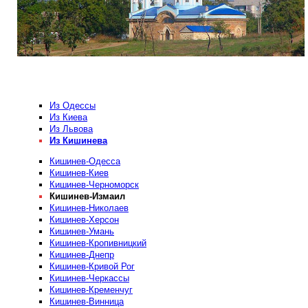
Из Одессы
Из Киева
Из Львова
Из Кишинева
Кишинев-Одесса
Кишинев-Киев
Кишинев-Черноморск
Кишинев-Измаил
Кишинев-Николаев
Кишинев-Херсон
Кишинев-Умань
Кишинев-Кропивницкий
Кишинев-Днепр
Кишинев-Кривой Рог
Кишинев-Черкассы
Кишинев-Кременчуг
Кишинев-Винница