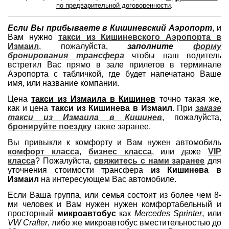
по предварительной договоренности
.
Если Вы прибываете в Кишиневский Аэропорт
, и
Вам нужно
такси из Кишиневского Аэропорта в
Измаил
, пожалуйста,
заполните
форму
бронирования трансфера
чтобы наш водитель
встретил Вас прямо в зале прилетов в терминале
Аэропорта с табличкой, где будет напечатано Ваше
имя, или название компании.
Цена
такси из Измаила в Кишинев
точно такая же,
как и цена
такси из Кишинева в Измаил
. При
заказе
такси из Измаила в Кишинев
, пожалуйста,
бронируйте поездку
также заранее.
Вы привыкли к комфорту и Вам нужен автомобиль
комфорт класса
,
бизнес класса
, или даже
VIP
класса
? Пожалуйста,
свяжитесь с нами заранее
для
уточнения стоимости трансфера
из Кишинева в
Измаил
на интересующем Вас автомобиле.
Если Ваша группа, или семья состоит из более чем 8-
ми человек и Вам нужен нужен комфортабельный и
просторный
микроавтобус
как
Mercedes Sprinter
, или
VW Crafter
, либо же микроавтобус вместительностью до